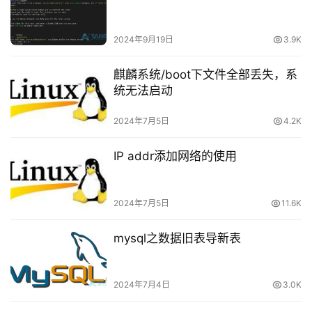
安
全
2024年9月19日
3.9K
网
麒麟系统/boot下文件全部丢失，系
站
统无法启动
建
设
2024年7月5日
4.2K
IP addr添加网络的使用
域
名
与
2024年7月5日
11.6K
备
案
mysql之数据旧表导新表
资
源
2024年7月4日
3.0K
下