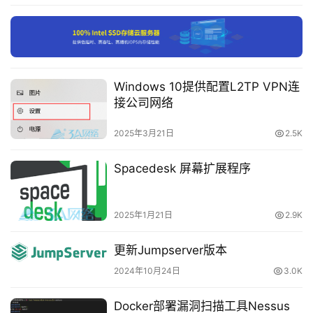
系
统
运
维
Windows 10提供配置L2TP VPN连
网
接公司网络
络
2025年3月21日
2.5K
运
维
Spacedesk 屏幕扩展程序
数
据
2025年1月21日
2.9K
库
运
更新Jumpserver版本
维
2024年10月24日
3.0K
网
Docker部署漏洞扫描工具Nessus
络