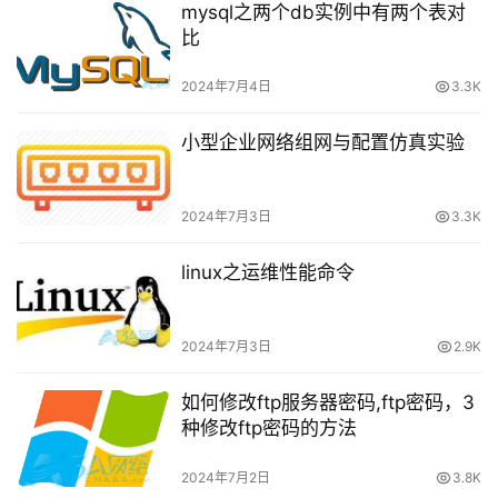
载
mysql之两个db实例中有两个表对
比
付
2024年7月4日
3.3K
费
内
小型企业网络组网与配置仿真实验
容
-
会
2024年7月3日
3.3K
员
订
linux之运维性能命令
单
2024年7月3日
2.9K
如何修改ftp服务器密码,ftp密码，3
种修改ftp密码的方法
2024年7月2日
3.8K